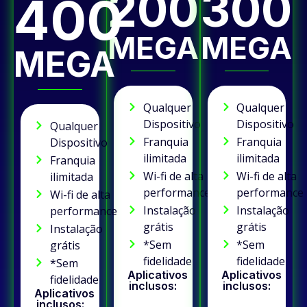
200
300
400
MEGA
MEGA
MEGA
Qualquer
Qualquer
Dispositivo
Dispositivo
Qualquer
Franquia
Franquia
Dispositivo
ilimitada
ilimitada
Franquia
Wi-fi de alta
Wi-fi de alta
ilimitada
performance
performance
Wi-fi de alta
Instalação
Instalação
performance
grátis
grátis
Instalação
*Sem
*Sem
grátis
fidelidade
fidelidade
*Sem
Aplicativos
Aplicativos
fidelidade
inclusos:
inclusos:
Aplicativos
inclusos: