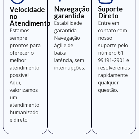
Navegação
Suporte
Velocidade
garantida
Direto
no
Atendimento
Estabilidade
Entre em
Estamos
garantida!
contato com
sempre
Navegação
nosso
prontos para
ágil e de
suporte pelo
oferecer o
baixa
número 61
melhor
latência, sem
99191-2901 e
atendimento
interrupções.
resolveremos
possível!
rapidamente
Aqui,
qualquer
valorizamos
questão.
um
atendimento
humanizado
e direto.